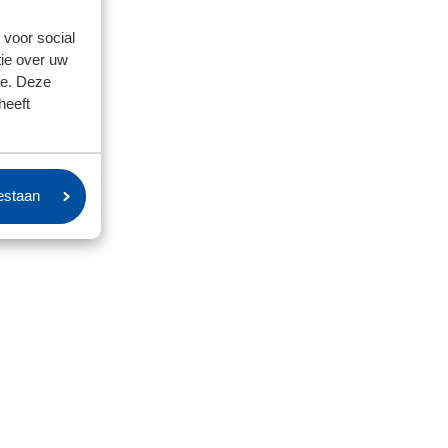
 voor social
ie over uw
se. Deze
heeft
oestaan