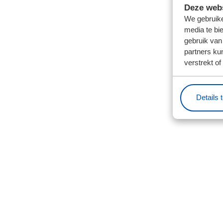
Deze webs
We gebruike
media te bi
gebruik van
partners ku
verstrekt o
Details 