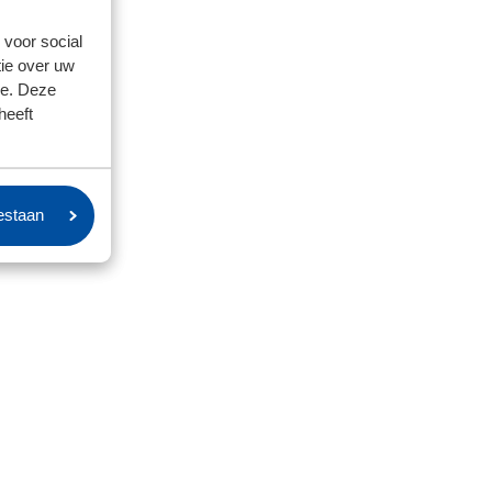
 voor social
ie over uw
se. Deze
heeft
oestaan