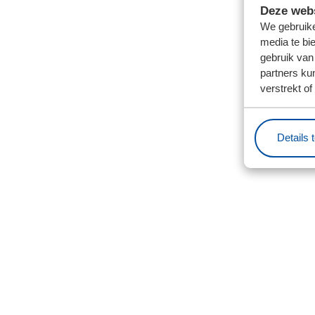
Deze webs
We gebruike
media te bi
gebruik van
partners ku
verstrekt o
Details 