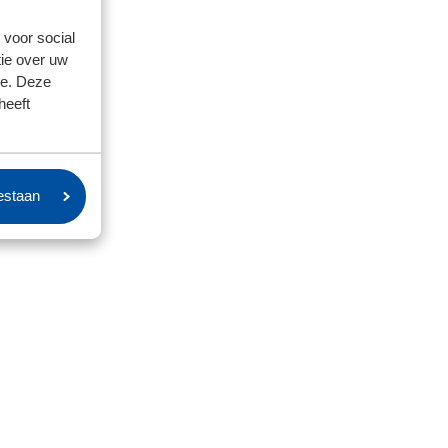
 voor social
ie over uw
se. Deze
heeft
oestaan