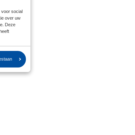
 voor social
ie over uw
se. Deze
heeft
oestaan