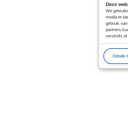
Deze webs
We gebruike
media te bi
gebruik van
partners ku
verstrekt o
Details 