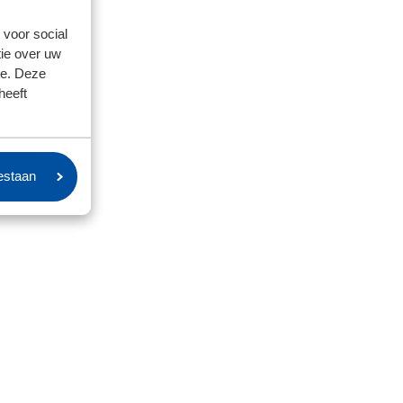
 voor social
ie over uw
se. Deze
heeft
oestaan