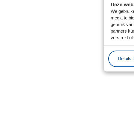
Deze webs
We gebruike
media te bi
gebruik van
partners ku
verstrekt o
Details 