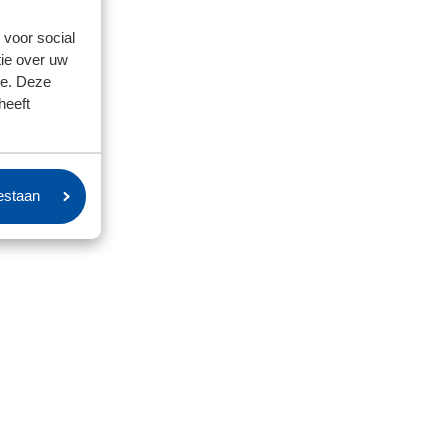
 voor social
ie over uw
se. Deze
heeft
oestaan