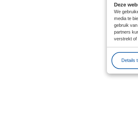
Deze webs
We gebruike
media te bi
gebruik van
partners ku
verstrekt o
Details 