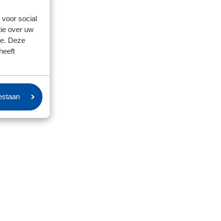
 voor social
ie over uw
se. Deze
heeft
oestaan