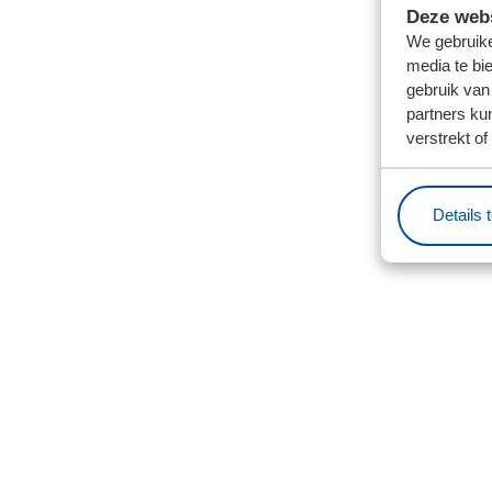
Deze webs
We gebruike
media te bi
gebruik van
partners ku
verstrekt o
Details 