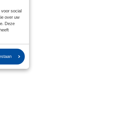
 voor social
ie over uw
se. Deze
heeft
oestaan