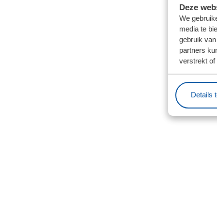
Deze webs
We gebruike
media te bi
gebruik van
partners ku
verstrekt o
Details 