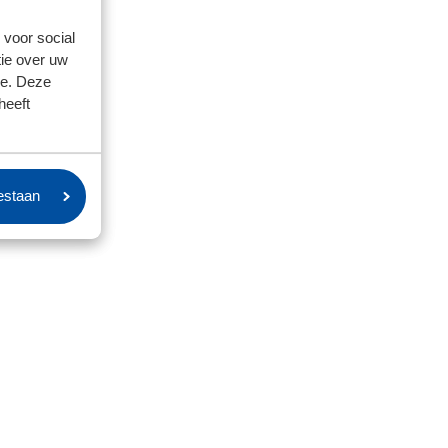
 voor social
ie over uw
se. Deze
heeft
oestaan