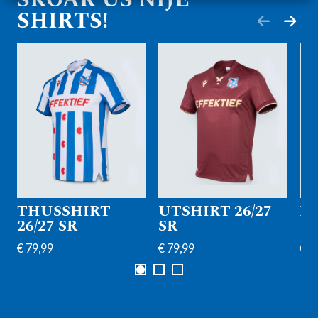
SHIRTS!
THUSSHIRT
UTSHIRT 26/27
K
26/27 SR
SR
UI
€ 79,99
€ 79,99
€ 7