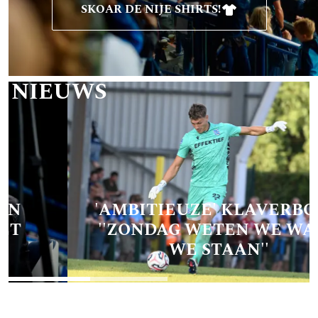
SKOAR DE NIJE SHIRTS!
T NIEUWS
'AMBITIEUZE' KLAVERBOER:
''ZONDAG WETEN WE WAAR
WE STAAN''