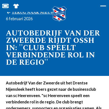
MIJN TOEGANGS- EN PARKEERKAARTEN
SHOP IN DE FEANSTORE
TERUG NAAR NIEUWS
6 februari 2026
AUTOBEDRIJF VAN DER
ZWEERDE RIJDT OSSH
IN: ''CLUB SPEELT
VERBINDENDE ROL IN
DE REGIO''
Autobedrijf Van der Zweerde uit het Drentse
Nijensleek heeft koers gezet naar de businessclub
van sc Heerenveen. "sc Heerenveen speelt een
verbindende rol in de regio. De club brengt
ondernemers, supporters en organisaties samen. Als