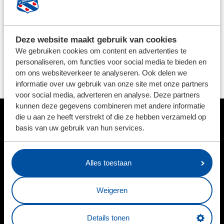
vervolgt de eigenaar van het familiebedrijf, dat
gespecialiseerd is in de merken Land Rover en Range
Rover. "Wij hopen dat de samenwerking bijdraagt aan
Deze website maakt gebruik van cookies
het versterken van ons netwerk en het opbouwen van
We gebruiken cookies om content en advertenties te
duurzame relaties met andere sponsoren. Door elkaar
personaliseren, om functies voor social media te bieden en
te ontmoeten en kennis te delen, kunnen we
om ons websiteverkeer te analyseren. Ook delen we
gezamenlijk verder groeien."
informatie over uw gebruik van onze site met onze partners
voor social media, adverteren en analyse. Deze partners
kunnen deze gegevens combineren met andere informatie
die u aan ze heeft verstrekt of die ze hebben verzameld op
HOOFDSPONSOR
basis van uw gebruik van hun services.
Alles toestaan
BUSINESSPARTNERS
Weigeren
Details tonen