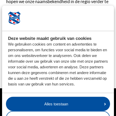
hopen we onze naamsbekendheid in de regio verder te
vergroten, waardevolle collega-ondernemers te
ontmoeten en vooral te genieten van prachtig voetbal
in het Abe Lenstra stadion."
In het verleden moest hij er overigens niet aan denken
Deze website maakt gebruik van cookies
dat de Friese club mooie wedstrijden op de mat legde,
We gebruiken cookies om content en advertenties te
vertelt Van Dijk met een knipoog. "Als oud-spelers van
personaliseren, om functies voor social media te bieden en
FC Groningen was sc Heerenveen misschien niet de
om ons websiteverkeer te analyseren. Ook delen we
meest voor de hand liggende keuze om sponsor van te
informatie over uw gebruik van onze site met onze partners
worden. Toch maakten de gesprekken met de club
voor social media, adverteren en analyse. Deze partners
kunnen deze gegevens combineren met andere informatie
zoveel indruk dat de beslissing snel was genomen. Het
die u aan ze heeft verstrekt of die ze hebben verzameld op
voelt als de perfecte match."
basis van uw gebruik van hun services.
HOOFDSPONSOR
Alles toestaan