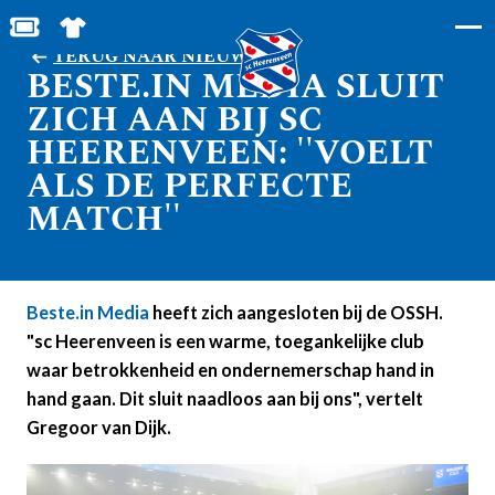
MIJN TOEGANGS- EN PARKEERKAARTEN
SHOP IN DE FEANSTORE
TERUG NAAR NIEUWS
BESTE.IN MEDIA SLUIT
ZICH AAN BIJ SC
HEERENVEEN: ''VOELT
ALS DE PERFECTE
MATCH''
Beste.in Media
heeft zich aangesloten bij de OSSH.
"sc Heerenveen is een warme, toegankelijke club
waar betrokkenheid en ondernemerschap hand in
hand gaan. Dit sluit naadloos aan bij ons", vertelt
Gregoor van Dijk.