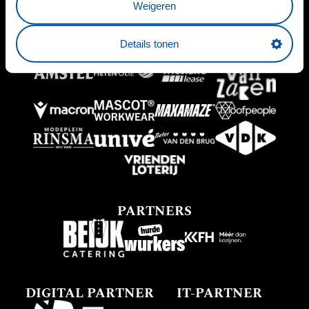
Weigeren
BUSINESSPARTNERS
Details tonen
PARTNERS
DIGITAL PARTNER
IT-PARTNER