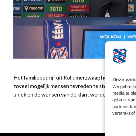
Het familiebedrijf uit Kollumerzwaag heeft, net als
Deze webs
zoveel mogelijk mensen tevreden te stellen. "Samen
We gebruike
media te bi
uniek en de wensen van de klant worden hierop afge
gebruik van
partners ku
verstrekt o