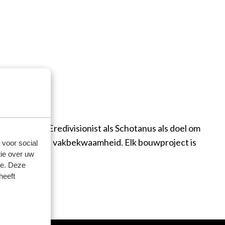
en zowel de Eredivisionist als Schotanus als doel om
r kwaliteit en vakbekwaamheid. Elk bouwproject is
 voor social
ie over uw
se. Deze
heeft