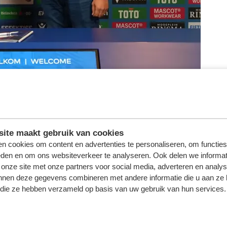
 de voetbalclub, een pompeblêd in het logo. Daarnaast hebb
ite maakt gebruik van cookies
 met een vaste kern van medewerkers staan wij garant voo
n cookies om content en advertenties te personaliseren, om functies
eden en om ons websiteverkeer te analyseren. Ook delen we informat
stemd", besluit Schotanus.
 onze site met onze partners voor social media, adverteren en analy
nnen deze gegevens combineren met andere informatie die u aan ze 
f die ze hebben verzameld op basis van uw gebruik van hun services.