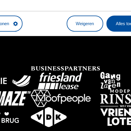
HOOFDSPONSOR
tonen
Weigeren
Alles t
BUSINESSPARTNERS