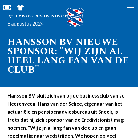
MIJN TOEGANGS- EN PARKEERKAARTEN
SHOP IN DE FEANSTORE
TERUG NAAR NIEUWS
8 augustus 2024
HANSSON BV NIEUWE
SPONSOR: "WIJ ZIJN AL
HEEL LANG FAN VAN DE
CLUB"
Hansson BV sluit zich aan bij de businessclub van sc
Heerenveen. Hans van der Schee, eigenaar van het
actuariële en pensioenadviesbureau uit Sneek, is
trots dat hij zich sponsor van de Eredivisionist mag
noemen. "Wij zijn al lang fan van de club en gaan
regelmatig naar wedstrijden. We hopen op veel