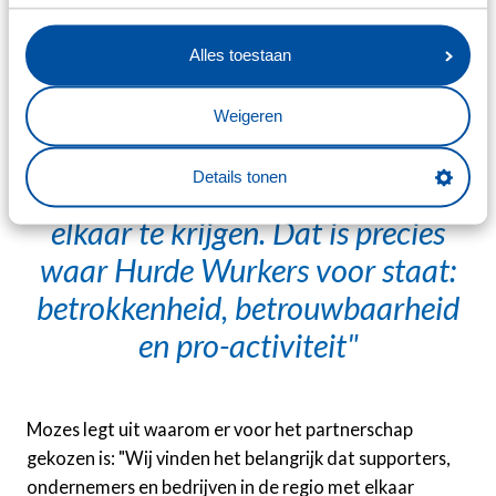
zich aan sc Heerenveen verbindt voor ene lange
periode", aldus Koopman.
Alles toestaan
Supporters van onze club willen
goed voetbal zien. Passie, strijd en
Weigeren
beleving zijn voorwaarden waar
Details tonen
je aan moet voldoen om dat voor
elkaar te krijgen. Dat is precies
waar Hurde Wurkers voor staat:
betrokkenheid, betrouwbaarheid
en pro-activiteit
Mozes legt uit waarom er voor het partnerschap
gekozen is: "Wij vinden het belangrijk dat supporters,
ondernemers en bedrijven in de regio met elkaar