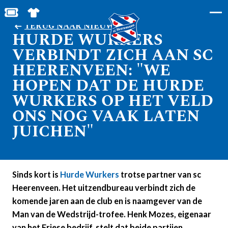
MIJN TOEGANGS- EN PARKEERKAARTEN
SHOP IN DE FEANSTORE
TERUG NAAR NIEUWS
HURDE WURKERS
VERBINDT ZICH AAN SC
HEERENVEEN: "WE
HOPEN DAT DE HURDE
WURKERS OP HET VELD
ONS NOG VAAK LATEN
JUICHEN"
Sinds kort is
Hurde Wurkers
trotse partner van sc
Heerenveen. Het uitzendbureau verbindt zich de
komende jaren aan de club en is naamgever van de
Man van de Wedstrijd-trofee. Henk Mozes, eigenaar
van het Friese bedrijf, stelt dat beide partijen