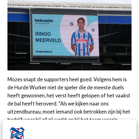
Mozes snapt de supporters heel goed. Volgens hem is
de Hurde Wurker niet de speler die de meeste duels
heeft gewonnen, het verst heeft gelopen of het vaakst
de bal heeft heroverd. “Als we kijken naar ons
uitzendbureau, moet iemand ook betrokken zijn bij het
bedrijf waar hij of zij werkt en bij het team waarin
gewerkt wordt. Op het voetbalveld kun je letterlijk
betrokken zijn bij doelpunten, assists of verdedigende