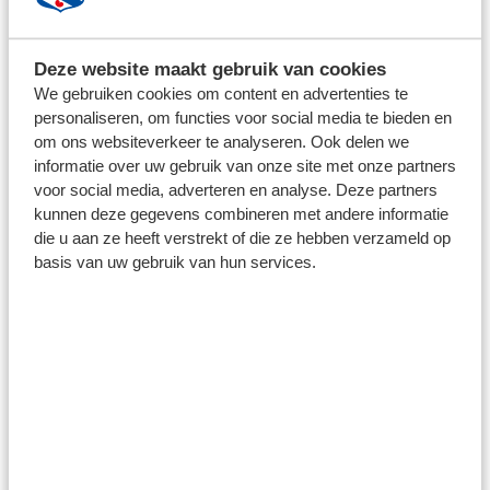
acties waardoor je echt het verschil maakt. Een Hurde
Wurker kan dus ook de pannen van het dak spelen."
Deze website maakt gebruik van cookies
We gebruiken cookies om content en advertenties te
personaliseren, om functies voor social media te bieden en
Martin Koopman, commercieel manager van sc
om ons websiteverkeer te analyseren. Ook delen we
Heerenveen, vindt de naam ook goed passen bij de
informatie over uw gebruik van onze site met onze partners
uitverkiezing. "Een Friese naam is natuurlijk extra mooi",
voor social media, adverteren en analyse. Deze partners
zegt hij. "Daarbij zegt deze benaming ook nog eens
kunnen deze gegevens combineren met andere informatie
die u aan ze heeft verstrekt of die ze hebben verzameld op
heel veel. Supporters van onze club willen goed voetbal
basis van uw gebruik van hun services.
zien. Passie, strijd en beleving zijn voorwaarden waar je
aan moet voldoen om dat voor elkaar te krijgen. Dat is
precies waar Hurde Wurkers voor staat:
betrokkenheid, betrouwbaarheid en pro-activiteit."
Hurde Wurkers heeft een sponsorovereenkomst
getekend voor vijf jaar. "Het is mooi om te zien dat een
bedrijf dat zo diep geworteld is in de Friese mentaliteit