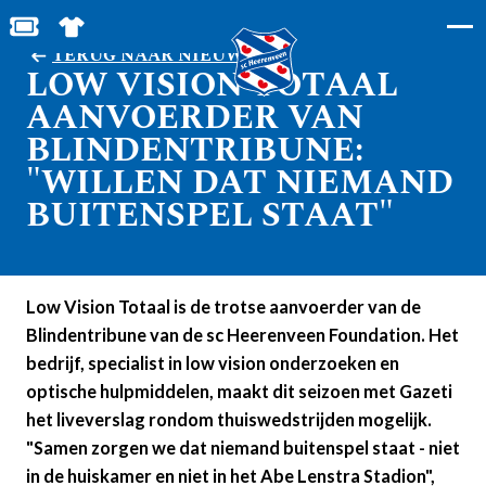
MIJN TOEGANGS- EN PARKEERKAARTEN
SHOP IN DE FEANSTORE
TERUG NAAR NIEUWS
LOW VISION TOTAAL
AANVOERDER VAN
BLINDENTRIBUNE:
"WILLEN DAT NIEMAND
BUITENSPEL STAAT"
Low Vision Totaal is de trotse aanvoerder van de
Blindentribune van de sc Heerenveen Foundation. Het
bedrijf, specialist in low vision onderzoeken en
optische hulpmiddelen, maakt dit seizoen met Gazeti
het liveverslag rondom thuiswedstrijden mogelijk.
"Samen zorgen we dat niemand buitenspel staat - niet
in de huiskamer en niet in het Abe Lenstra Stadion",