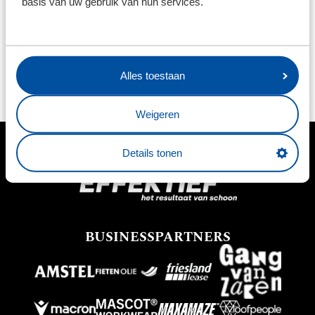
basis van uw gebruik van hun services.
betrokkenheid."
Wilt u ook samen met de sc Heerenveen Foundation
maatschappelijke impact maken? Neem dan vrijblijvend
Alles toestaan
contact op door een mail te sturen naar
foundation@sc-
heerenveen.nl
of vul
ons contactformulier
in.
Weigeren
Details tonen
HOOFDSPONSOR
BUSINESSPARTNERS