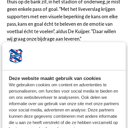
thuis op de bank zit, in het stadion of onderweg, je mist
geen enkele pass of goal. "Met het liveverslag krijgen
supporters met een visuele beperking de kans om elke
pass, kans en goal écht te beleven en de emotie van
voetbal écht te voelen", aldus De Kuijper. "Daar willen
wij graag onze bijdrage aan leveren."
Low Vision Totaal is er voor iedereen die bij oogarts of
opticien te horen krijgt dat er geen (medische)
oplossing meer is. "Wij onderzoeken aan huis hoe het
resterende zicht optimaal benut kan worden. Met
Deze website maakt gebruik van cookies
speciale optische hulpmiddelen - volledig vergoed
We gebruiken cookies om content en advertenties te
vanuit de basisverzekering - zorgen we dat mensen
personaliseren, om functies voor social media te bieden en
weer kunnen lezen, koken, hobby’s oppakken en voetbal
om ons websiteverkeer te analyseren. Ook delen we
kijken. Daarmee zijn wij de ‘laatste man’ die voorkomt
informatie over uw gebruik van onze site met onze partners
voor social media, adverteren en analyse. Deze partners
dat slechtzienden buitenspel komen te staan", zegt Vel.
kunnen deze gegevens combineren met andere informatie
"Onze inzet sluit naadloos aan bij de waarden van sc
die u aan ze heeft verstrekt of die ze hebben verzameld op
Heerenveen: warmte, verbinding en maatschappelijke