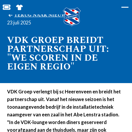
MIJN TOEGANGS- EN PARKEERKAARTEN
SHOP IN DE FEANSTORE
TERUG NAAR NIEUWS
23 juli 2025
VDK GROEP BREIDT
PARTNERSCHAP UIT:
"WE SCOREN IN DE
EIGEN REGIO"
VDK Groep verlengt bij sc Heerenveen en breidt het
partnerschap uit. Vanaf het nieuwe seizoen is het
toonaangevende bedrijf in de installatietechniek
naamgever van een zaal in het Abe Lenstra stadion.
"In de VDK-lounge worden diners geserveerd
voorafgaand aan de thuisduels, maar zijn ook