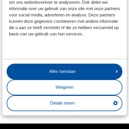
om ons websiteverkeer te analyseren. Ook delen we
mooiste sportmomenten in de regio. Daarom stellen
informatie over uw gebruik van onze site met onze partners
we voor hen een flink aantal stoelen beschikbaar", legt
voor social media, adverteren en analyse. Deze partners
Van der Spoel uit. "Maar ook klanten en potentiële
kunnen deze gegevens combineren met andere informatie
die u aan ze heeft verstrekt of die ze hebben verzameld op
partners kijken graag live naar de mooiste wedstrijden.
basis van uw gebruik van hun services.
Met dit partnerschap scoren we in onze eigen regio."
"Het mooie aan de VDK Groep is dat ze met hun
installatiebedrijven zo diep zijn geworteld in deze
regio. VDK Groep is toonaangevend in slimme
Alles toestaan
installatieoplossingen en levert topkwaliteit. Ik ben
verheugd over de uitbreiding van onze samenwerking
en kijk uit naar vele succesvolle momenten samen,
Weigeren
zowel op als buiten het veld", aldus algemeen directeur
Ferry de Haan.
Details tonen