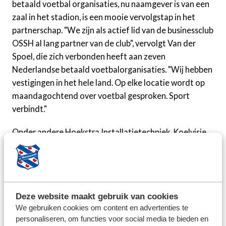
betaald voetbal organisaties, nu naamgever is van een
zaal in het stadion, is een mooie vervolgstap in het
partnerschap. "We zijn als actief lid van de businessclub
OSSH al lang partner van de club", vervolgt Van der
Spoel, die zich verbonden heeft aan zeven
Nederlandse betaald voetbalorganisaties. "Wij hebben
vestigingen in het hele land. Op elke locatie wordt op
maandagochtend over voetbal gesproken. Sport
verbindt."
Onder andere Hoekstra Installatietechniek, Koelvisie
BV en Veldhuis Installatietechniek vallen onder de VDK
Groep. Medewerkers van deze Friese bedrijven kunnen
door het partnerschap plaatsnemen op de tribunes in
het Abe Lenstra stadion. "Het past in onze
Deze website maakt gebruik van cookies
kernwaarden om onze medewerkers, die continu
We gebruiken cookies om content en advertenties te
zoeken naar de slimste oplossingen in de
personaliseren, om functies voor social media te bieden en
installatietechniek, deelgenoot te laten zijn van de