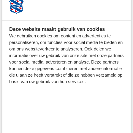
16.00 uur tot 16.15 uur: vertrek naar stadion
16.15 uur tot 17.00 uur: rondleiding
17.00 uur tot 18.30 uur: buffet**
18.30 uur tot 18.45 uur: gezamenlijke afsluiting
Deze website maakt gebruik van cookies
We gebruiken cookies om content en advertenties te
* Tijden zijn onder voorbehoud
personaliseren, om functies voor social media te bieden en
** Drankjes zijn op nacalculatie.
om ons websiteverkeer te analyseren. Ook delen we
informatie over uw gebruik van onze site met onze partners
voor social media, adverteren en analyse. Deze partners
kunnen deze gegevens combineren met andere informatie
die u aan ze heeft verstrekt of die ze hebben verzameld op
Wij hebben met ons team een heel
basis van uw gebruik van hun services.
leuke middag gehad bij sc
Heerenveen. De voetbaltraining
was erg leuk en werd goed
begeleid. De daar op volgende
rondleiding was reuze interessant.