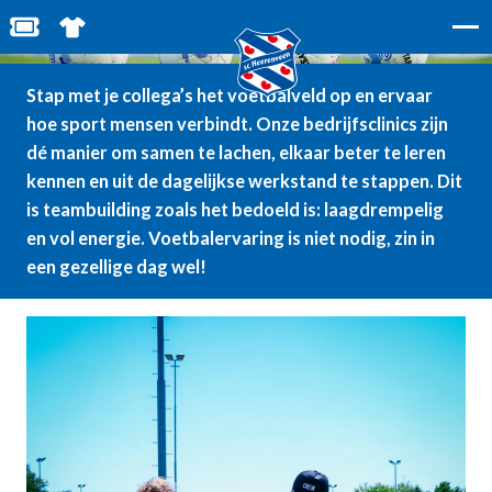
BEDRIJFSCLINIC
BESTEL JOUW TICKETS
SHOP IN DE FEANSTORE
Stap met je collega’s het voetbalveld op en ervaar
hoe sport mensen verbindt. Onze bedrijfsclinics zijn
dé manier om samen te lachen, elkaar beter te leren
kennen en uit de dagelijkse werkstand te stappen. Dit
is teambuilding zoals het bedoeld is: laagdrempelig
en vol energie. Voetbalervaring is niet nodig, zin in
een gezellige dag wel!