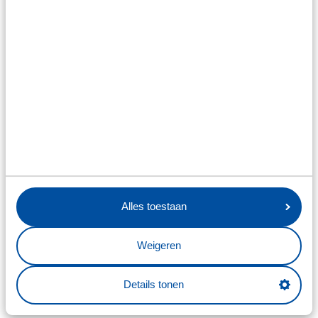
Het is erg leuk om te zien en om te
ervaren wat er allemaal achter de
schermen gebeurt in de
voetbalwereld. Zelfs de collega’s
onder ons die normaal niks met
voetbal hebben, waren achteraf
reuze enthousiast. Kortom: een
aanrader!
Alles toestaan
Weigeren
Eline ter Schure, Boswachter Natuurbeheer
Details tonen