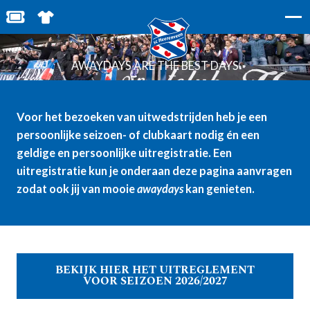
UITWEDSTRIJDEN
BESTEL JOUW TICKETS
SHOP IN DE FEANSTORE
AWAYDAYS ARE THE BEST DAYS
Voor het bezoeken van uitwedstrijden heb je een
persoonlijke seizoen- of
clubkaart
nodig én een
geldige en persoonlijke uitregistratie. Een
uitregistratie kun je
onderaan deze pagina
aanvragen
zodat ook jij van mooie
awaydays
kan genieten.
BEKIJK HIER HET UITREGLEMENT
VOOR SEIZOEN 2026/2027