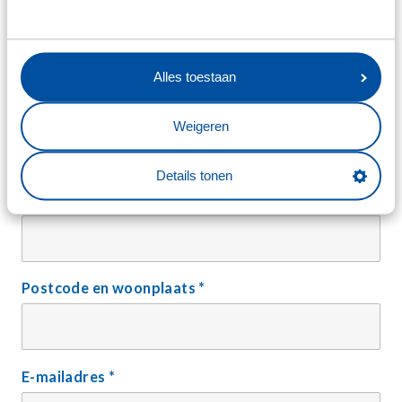
Man
Vrouw
X
Alles toestaan
Geboortedatum
*
Weigeren
Details tonen
Straat en huisnummer
*
Postcode en woonplaats
*
E-mailadres
*