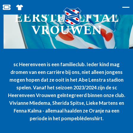
BESTEL JOUW TICKETS
SHOP IN DE FEANSTORE
EERSTE ELFTAL
VROUWEN
sc Heerenveen is een familieclub. Ieder kind mag
dromen van een carrière bij ons, niet alleen jongens
mogen hopen dat ze ooit in het Abe Lenstra stadion
spelen. Vanaf het seizoen 2023/2024 zijn de sc
Heerenveen Vrouwen geïntegreerd binnen onze club.
Vivianne Miedema, Sherida Spitse, Lieke Martens en
Fenna Kalma - allemaal haalden ze Oranje na een
periode in het pompeblêdenshirt.