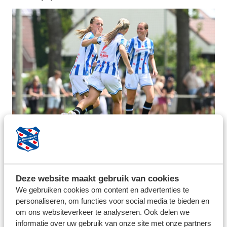
29 juni 2026
SPEELSCHEMA SC HEERENVEEN
VROUWEN BEKEND: EERSTE
SPEELRONDE THUIS TEGEN
Deze website maakt gebruik van cookies
FEYENOORD
We gebruiken cookies om content en advertenties te
personaliseren, om functies voor social media te bieden en
om ons websiteverkeer te analyseren. Ook delen we
informatie over uw gebruik van onze site met onze partners