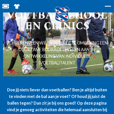
BESTEL JOUW TICKETS
SHOP IN DE FEANSTORE
VOETBALSCHOOL
EN CLINICS
SC HEERENVEEN WIL IN DE DIRECTE OMGEVING EEN
DUURZAME BIJDRAGE LEVEREN AAN DE
ONTWIKKELING VAN INDIVIDUEEL
(VOETBAL)TALENT
Doe jij niets liever dan voetballen? Ben je altijd buiten
te vinden met de bal aan je voet? Of houd jij juist de
ballen tegen? Dan zit je bij ons goed! Op deze pagina
vind je genoeg activiteiten die helemaal aansluiten bij