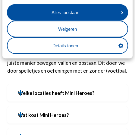
en rennen als Maxence Rivera? Er komt van alles voorbij
tijdens deze achtdelige lessenreeks, waardoor jouw
Alles toestaan
kind altijd iets doet wat hij of zij goed kan en iets dat
juist geleerd wordt.
Weigeren
Inhoud lessenreeks
Details tonen
De inhoud van de lessen varieert zodat de kinderen
elke week iets anders doen. Kinderen leren op een
juiste manier bewegen, vallen en opstaan. Dit doen we
door spelletjes en oefeningen met en zonder (voet)bal.
Welke locaties heeft Mini Heroes?
Wat kost Mini Heroes?