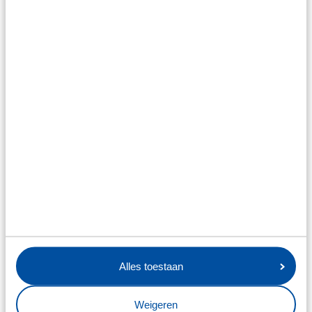
SJO HUC '21
SJO RVLC
SJO Vidosa
ST SDS/Nijland
Steenwijkerwold
sv Batavia'90
sv Langezwaag
sv NOK
SV Oeverzwaluwen
SV Oosterwolde
sv RWF
sv Tonego
sv Veno
sv VHK
Alles toestaan
Udiros
vv Akkrum
Weigeren