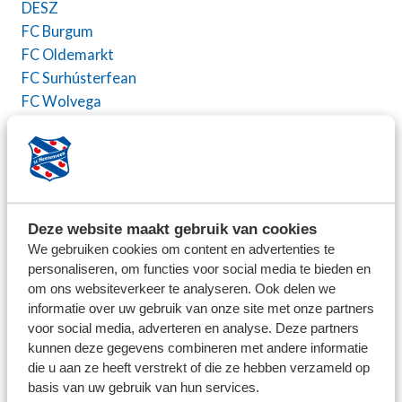
DESZ
FC Burgum
FC Oldemarkt
FC Surhústerfean
FC Wolvega
Heerenveense Boys
IJVV
LSC 1890
MSC Meppel
Olympia '28
Deze website maakt gebruik van cookies
Read Swart
We gebruiken cookies om content en advertenties te
SC Bolsward
personaliseren, om functies voor social media te bieden en
sc Buitenboys
om ons websiteverkeer te analyseren. Ook delen we
informatie over uw gebruik van onze site met onze partners
sc Franeker
voor social media, adverteren en analyse. Deze partners
kunnen deze gegevens combineren met andere informatie
SC Joure
die u aan ze heeft verstrekt of die ze hebben verzameld op
sc Rouveen
basis van uw gebruik van hun services.
SC Veenwouden