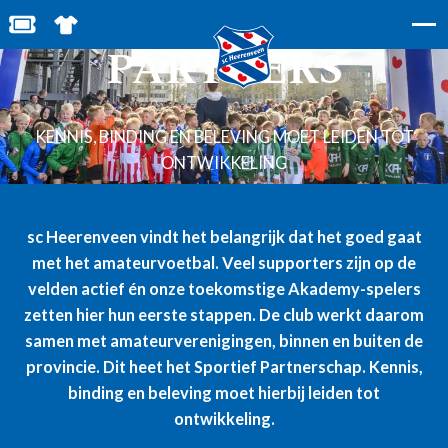
SPORTIEF
BESTEL JOUW TICKETS
SHOP IN DE FEANSTORE
PARTNERS
KENNIS, BINDING EN BELEVING MOET LEIDEN TOT
ONTWIKKELING
sc Heerenveen vindt het belangrijk dat het goed gaat
met het amateurvoetbal. Veel supporters zijn op de
velden actief én onze toekomstige Akademy-spelers
zetten hier hun eerste stappen. De club werkt daarom
samen met amateurverenigingen, binnen en buiten de
provincie. Dit heet het Sportief Partnerschap.
Kennis,
binding en beleving moet hierbij leiden tot
ontwikkeling.