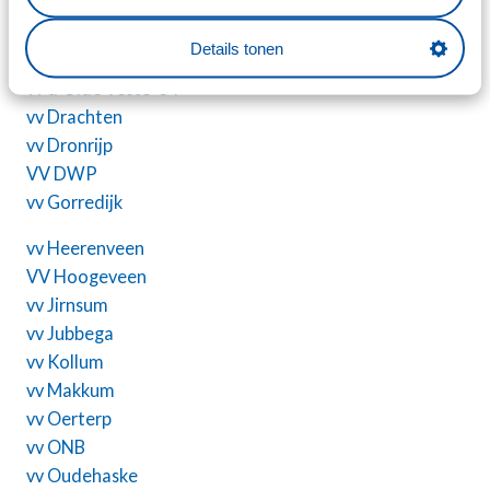
VV Balk
VV Buitenpost
Details tonen
vv Delfstrahuizen
vv d'Olde Veste '54
vv Drachten
vv Dronrijp
VV DWP
vv Gorredijk
vv Heerenveen
VV Hoogeveen
vv Jirnsum
vv Jubbega
vv Kollum
vv Makkum
vv Oerterp
vv ONB
vv Oudehaske