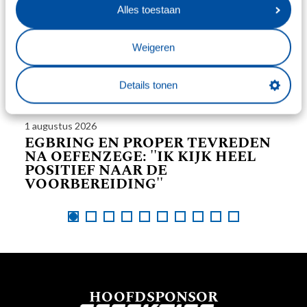
Alles toestaan
Weigeren
Details tonen
1 augustus 2026
25 
EGBRING EN PROPER TEVREDEN
T
NA OEFENZEGE: ''IK KIJK HEEL
V
POSITIEF NAAR DE
D
VOORBEREIDING''
HOOFDSPONSOR