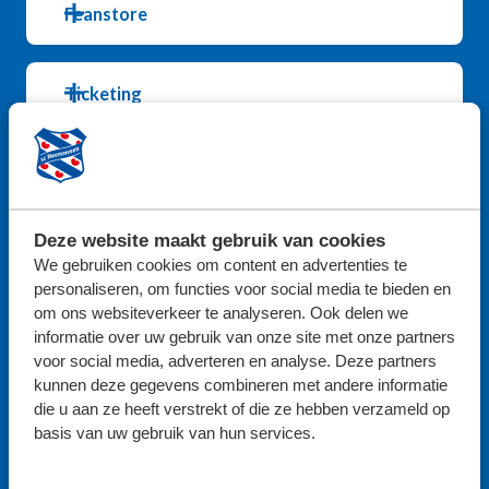
Feanstore
Ticketing
Supportersservice
Deze website maakt gebruik van cookies
KOM JE LIEVER LANGS?
We gebruiken cookies om content en advertenties te
SUPPORTERSSERVICE HELPT JE
personaliseren, om functies voor social media te bieden en
GRAAG VERDER BIJ DE
om ons websiteverkeer te analyseren. Ook delen we
HOOFDINGANG VAN HET ABE
informatie over uw gebruik van onze site met onze partners
LENSTRA STADION!
voor social media, adverteren en analyse. Deze partners
kunnen deze gegevens combineren met andere informatie
die u aan ze heeft verstrekt of die ze hebben verzameld op
Abe Lenstra stadion
basis van uw gebruik van hun services.
Abe Lenstra Boulevard 19
8448 JA Heerenveen