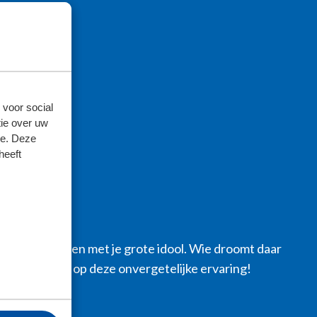
 voor social
ie over uw
se. Deze
heeft
et veld oplopen met je grote idool. Wie droomt daar
s maak je kans op deze onvergetelijke ervaring!