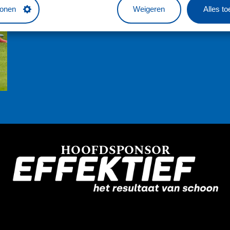
tonen
Weigeren
Alles t
HOOFDSPONSOR