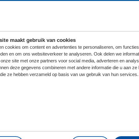
ite maakt gebruik van cookies
n cookies om content en advertenties te personaliseren, om functies
eden en om ons websiteverkeer te analyseren. Ook delen we informat
 onze site met onze partners voor social media, adverteren en analy
nnen deze gegevens combineren met andere informatie die u aan ze 
f die ze hebben verzameld op basis van uw gebruik van hun services.
LINE-UP
Bij een wedstrijd van sc Heerenveen h
nou niet van? Als lid van Junior Heroe
MELD JE AAN!