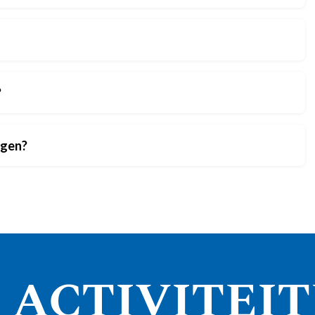
?
ggen?
 ACTIVITEI