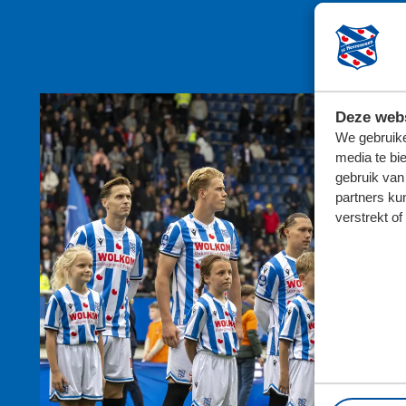
Deze webs
We gebruike
media te bi
gebruik van
partners ku
verstrekt o