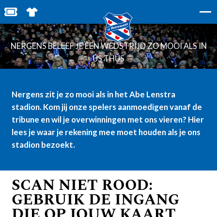
STADIONBEZOEK
BESTEL JOUW TICKETS
SHOP IN DE FEANSTORE
NERGENS BELEEF JE EEN WEDSTRIJD ZO MOOI ALS IN
ÚS THÚS
ergens zit je zo mooi als in het Abe Lenstra
N
stadion. Kom jij onze spelers aanmoedigen vanaf de
tribune en wil je overwinningen met ons vieren? Hier
lees je waar je rekening mee moet houden als je ons
stadion bezoekt.
SCAN NIET ROOD:
GEBRUIK DE INGANG
DIE OP JOUW KAART