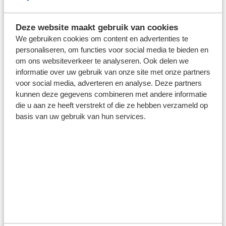
terechtkomen, waardoor wij nog beter kunnen
recyclen. Zo dragen we samen bij aan een schonere
Deze website maakt gebruik van cookies
stadionomgeving voor iedereen.
We gebruiken cookies om content en advertenties te
personaliseren, om functies voor social media te bieden en
om ons websiteverkeer te analyseren. Ook delen we
LEES HIER WAT DIT VOOR JOU
informatie over uw gebruik van onze site met onze partners
BETEKENT
voor social media, adverteren en analyse. Deze partners
kunnen deze gegevens combineren met andere informatie
die u aan ze heeft verstrekt of die ze hebben verzameld op
basis van uw gebruik van hun services.
Prijslijst toegangskaarten
Houd je aan je toegangskaart
Stadionplattegrond