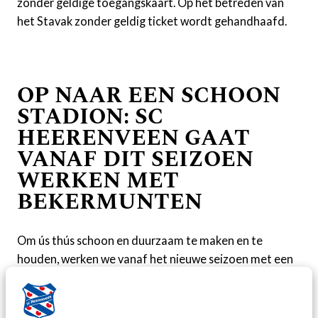
zonder geldige toegangskaart. Op het betreden van
het Stavak zonder geldig ticket wordt gehandhaafd.
OP NAAR EEN SCHOON
STADION: SC
HEERENVEEN GAAT
VANAF DIT SEIZOEN
WERKEN MET
BEKERMUNTEN
Om ús thús schoon en duurzaam te maken en te
houden, werken we vanaf het nieuwe seizoen met een
bekermunt voor plastic bekers in het Abe Lenstra
stadion. Met deze maatregel willen we ervoor zorgen
dat de bekers niet meer tussen het andere afval