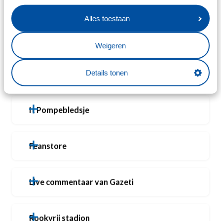
Eten en drinken
Alles toestaan
Parkeren
Weigeren
Details tonen
Openbaar vervoer
It Pompebledsje
Feanstore
Live commentaar van Gazeti
Rookvrij stadion