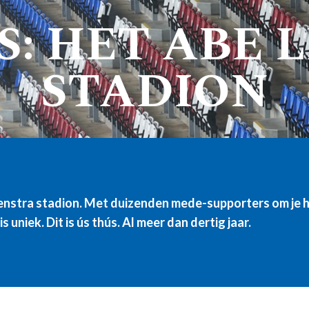
S: HET ABE 
STADION
 Lenstra stadion. Met duizenden mede-supporters om je 
 uniek. Dit is ús thús. Al meer dan dertig jaar.