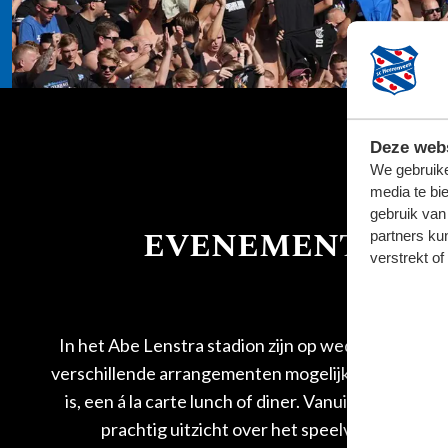
Deze webs
We gebruike
media te bi
gebruik van
EVENEMENTENLO
partners ku
verstrekt o
In het Abe Lenstra stadion zijn op wedstrijddagen
verschillende arrangementen mogelijk. Of het nu ee
is, een á la carte lunch of diner. Vanuit elke zaal 
prachtig uitzicht over het speelveld. Een in