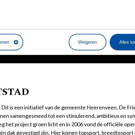
ORMATIE
tonen
Weigeren
Alles t
TSTAD
. Dit is een initiatief van de gemeente Heerenveen, De Fr
nen samengesmeed tot een stimulerend, ambitieus en syne
het project groen licht en in 2006 vond de officiële open
én dak gevestigd zijn. Hier komen topsport, breedtesport