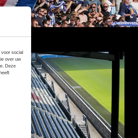
 voor social
ie over uw
se. Deze
heeft