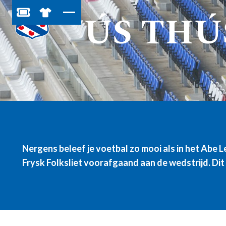
ÚS THÚ
BESTEL JOUW TICKETS
SHOP IN DE FEANSTORE
Nergens beleef je voetbal zo mooi als in het Abe
Frysk Folksliet voorafgaand aan de wedstrijd. Dit is