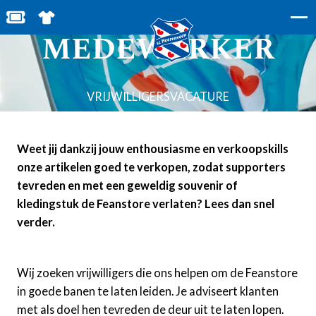
FEANSTORE-
BESTEL JOUW TICKETS
SHOP IN DE FEANSTORE
MEDEWERKER
VRIJWILLIGERSVACATURE
Weet jij dankzij jouw enthousiasme en verkoopskills
onze artikelen goed te verkopen, zodat supporters
tevreden en met een geweldig souvenir of
kledingstuk de Feanstore verlaten? Lees dan snel
verder.
Wij zoeken vrijwilligers die ons helpen om de Feanstore
in goede banen te laten leiden. Je adviseert klanten
met als doel hen tevreden de deur uit te laten lopen.