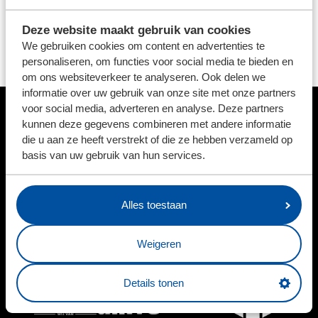
sc Heerenveen aan de slag te gaan of wil je nog wat
Deze website maakt gebruik van cookies
extra informatie? Neem dan contact met
Aukje van
We gebruiken cookies om content en advertenties te
Koningsveld
.
personaliseren, om functies voor social media te bieden en
om ons websiteverkeer te analyseren. Ook delen we
informatie over uw gebruik van onze site met onze partners
voor social media, adverteren en analyse. Deze partners
kunnen deze gegevens combineren met andere informatie
HOOFDSPONSOR
die u aan ze heeft verstrekt of die ze hebben verzameld op
basis van uw gebruik van hun services.
BUSINESSPARTNERS
Alles toestaan
Weigeren
Details tonen