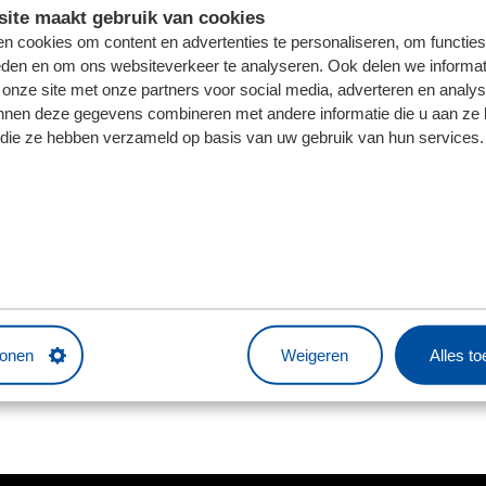
ite maakt gebruik van cookies
ld en kan in dit soort situaties snel schakelen
n cookies om content en advertenties te personaliseren, om functies
rijgt van ons een hoogwaardig kledingpakket van de club).
eden en om ons websiteverkeer te analyseren. Ook delen we informat
 onze site met onze partners voor social media, adverteren en analy
uiswedstrijden (we maken het rooster in overleg).
nnen deze gegevens combineren met andere informatie die u aan ze 
waar de matchday-beleving mee begint.
f die ze hebben verzameld op basis van uw gebruik van hun services.
 eens zien hoe zo'n dag bij het stadion eruitziet? Meld j
nl en we prikken een datum.
tonen
Weigeren
Alles t
rken en wil je direct solliciteren? Stuur dan een korte moti