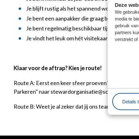
Deze webs
Je blijft rustig als het spannend wordt op het ve
We gebruike
Je bent een aanpakker die graag buiten is (je k
media te bi
gebruik van
Je bent regelmatig beschikbaar tijdens onze th
partners ku
Je vindt het leuk om hét visitekaartje te zijn 
verstrekt o
Klaar voor de aftrap? Kies je route!
Route A: Eerst een keer sfeer proeven? Wil je eerst
Parkeren" naar stewardorganisatie@sc-heerenveen.
Details 
Route B: Weet je al zeker dat jij ons team wilt verste