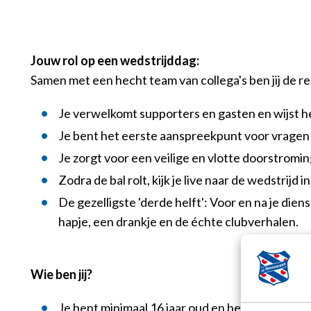
Jouw rol op een wedstrijddag:
Samen met een hecht team van collega's ben jij de 
Je verwelkomt supporters en gasten en wijst h
Je bent het eerste aanspreekpunt voor vragen 
Je zorgt voor een veilige en vlotte doorstromin
Zodra de bal rolt, kijk je live naar de wedstrijd i
De gezelligste 'derde helft': Voor en na je di
hapje, een drankje en de échte clubverhalen.
Wie ben jij?
Je bent minimaal 16 jaar oud en bent bereid te