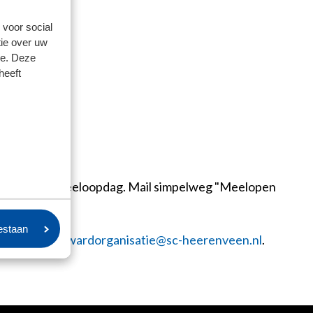
 voor social
ie over uw
se. Deze
heeft
e aan voor een meeloopdag. Mail simpelweg "Meelopen
oestaan
vatie naar
stewardorganisatie@sc-heerenveen.nl
.