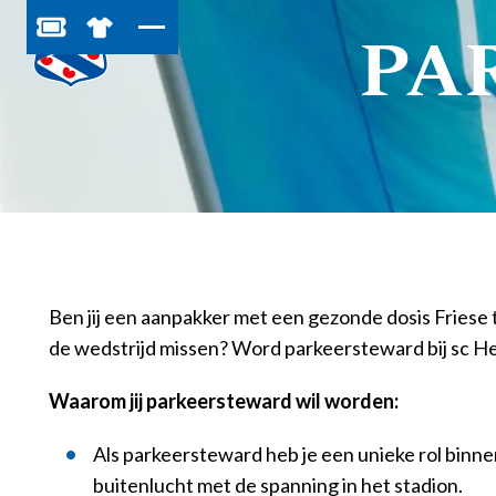
PA
BESTEL JOUW TICKETS
SHOP IN DE FEANSTORE
Ben jij een aanpakker met een gezonde dosis Friese t
de wedstrijd missen? Word parkeersteward bij sc He
Waarom jij parkeersteward wil worden:
Als parkeersteward heb je een unieke rol binnen
buitenlucht met de spanning in het stadion.