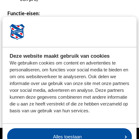
Functie-eisen:
Rijbewijs B
Representatief
Sociaal vaardig
Communicatief (in woord en geschrift)
Deze website maakt gebruik van cookies
We gebruiken cookies om content en advertenties te
Omgang met social media
personaliseren, om functies voor social media te bieden en
om ons websiteverkeer te analyseren. Ook delen we
Reageren
informatie over uw gebruik van onze site met onze partners
Lijkt het je leuk om als teammanager een steentje bij te
voor social media, adverteren en analyse. Deze partners
dragen aan de jeugdacademie of wil je meer
kunnen deze gegevens combineren met andere informatie
informatie? Mail dan naar
karin.mulder@sc-
die u aan ze heeft verstrekt of die ze hebben verzameld op
basis van uw gebruik van hun services.
heerenveen.nl
.
Alles toestaan