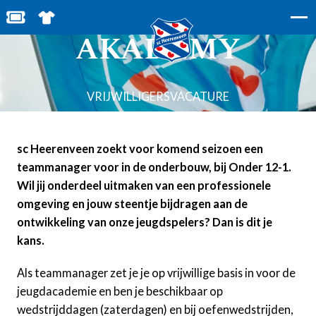
TEAMMANAGER
BESTEL JOUW TICKETS
SHOP IN DE FEANSTORE
AKADEMY
VRIJWILLIGERSVACATURE
sc Heerenveen zoekt voor komend seizoen een
teammanager voor in de onderbouw, bij Onder 12-1.
Wil jij onderdeel uitmaken van een professionele
omgeving en jouw steentje bijdragen aan de
ontwikkeling van onze jeugdspelers? Dan is dit je
kans.
Als teammanager zet je je op vrijwillige basis in voor de
jeugdacademie en ben je beschikbaar op
wedstrijddagen (zaterdagen) en bij oefenwedstrijden,