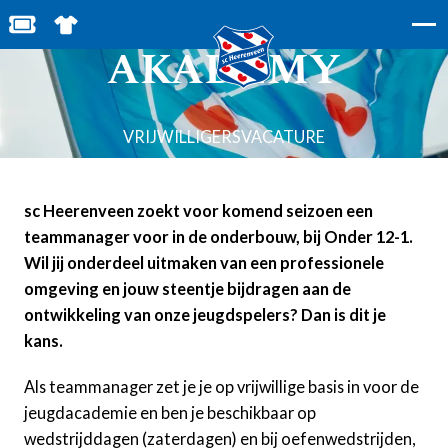
TEAMMANAGER
BESTEL JOUW TICKETS
SHOP IN DE FEANSTORE
AKADEMY
VRIJWILLIGERSVACATURE
sc Heerenveen zoekt voor komend seizoen een
teammanager voor in de onderbouw, bij Onder 12-1.
Wil jij onderdeel uitmaken van een professionele
omgeving en jouw steentje bijdragen aan de
ontwikkeling van onze jeugdspelers? Dan is dit je
kans.
Als teammanager zet je je op vrijwillige basis in voor de
jeugdacademie en ben je beschikbaar op
wedstrijddagen (zaterdagen) en bij oefenwedstrijden,