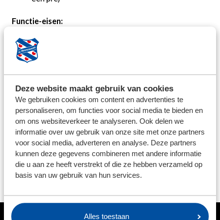
Functie-eisen:
Rijbewijs B
Representatief
Sociaal vaardig
Communicatief (in woord en geschrift)
Deze website maakt gebruik van cookies
We gebruiken cookies om content en advertenties te
Omgang met social media
personaliseren, om functies voor social media te bieden en
om ons websiteverkeer te analyseren. Ook delen we
Reageren
informatie over uw gebruik van onze site met onze partners
Lijkt het je leuk om als teammanager een steentje bij te
voor social media, adverteren en analyse. Deze partners
dragen aan de jeugdacademie of wil je meer
kunnen deze gegevens combineren met andere informatie
informatie? Mail dan naar
karin.mulder@sc-
die u aan ze heeft verstrekt of die ze hebben verzameld op
basis van uw gebruik van hun services.
heerenveen.nl
.
Alles toestaan