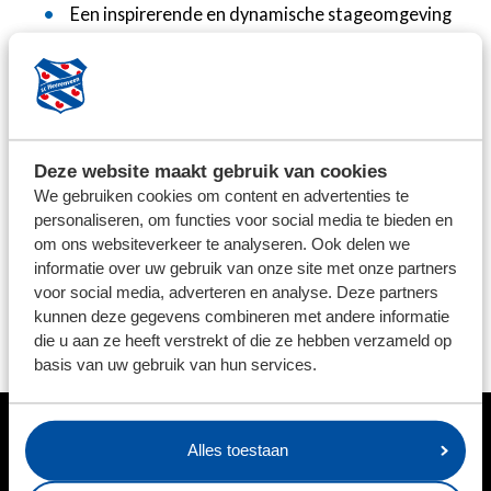
Een inspirerende en dynamische stageomgeving
bij de mooiste club van Nederland
Een unieke kans om binnen een BVO te werken
met ruimte voor eigen inbreng en ideeën
Een seizoenkaart voor sc Heerenveen mannen.
Een vrijwilligersvergoeding
Deze website maakt gebruik van cookies
We gebruiken cookies om content en advertenties te
Reageren
personaliseren, om functies voor social media te bieden en
om ons websiteverkeer te analyseren. Ook delen we
Lijkt het je leuk om een steentje bij te dragen aan de
informatie over uw gebruik van onze site met onze partners
ontwikkeling van het vrouwenvoetbal of wil je meer
voor social media, adverteren en analyse. Deze partners
informatie? Mail dan naar
danielle.wellerdieck@sc-
kunnen deze gegevens combineren met andere informatie
heerenveen.nl
die u aan ze heeft verstrekt of die ze hebben verzameld op
basis van uw gebruik van hun services.
Alles toestaan
HOOFDSPONSOR