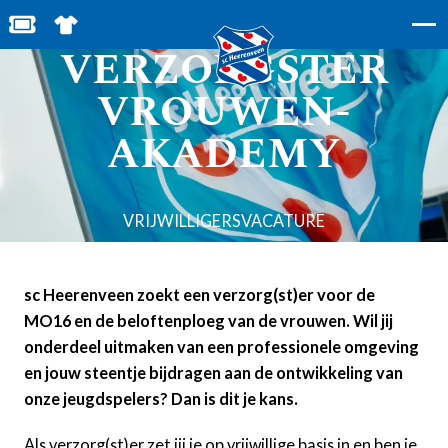
VERZORGER /
BESTEL JOUW TICKETS
SHOP IN DE FEANSTORE
VERZORGSTER
VROUWEN-
AKADEMY
VRIJWILLIGERSVACATURE
sc Heerenveen zoekt een verzorg(st)er voor de
MO16 en de beloftenploeg van de vrouwen.
Wil jij
onderdeel uitmaken van een professionele omgeving
en jouw steentje bijdragen aan de ontwikkeling van
onze jeugdspelers? Dan is dit je kans.
Als verzorg(st)er zet jij je op vrijwillige basis in en ben je