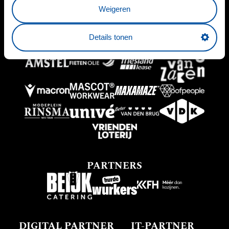
Weigeren
BUSINESSPARTNERS
Details tonen
PARTNERS
DIGITAL PARTNER
IT-PARTNER