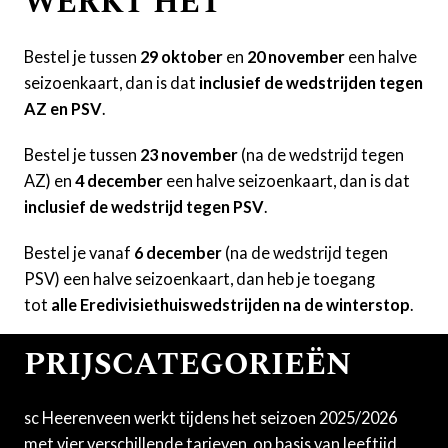
WERKT HET
Bestel je tussen
29 oktober
en
20 november
een halve
seizoenkaart, dan is dat
inclusief de wedstrijden tegen
AZ en PSV
.
Bestel je tussen
23 november
(na de wedstrijd tegen
AZ) en
4 december
een halve seizoenkaart, dan is dat
inclusief de wedstrijd tegen PSV
.
Bestel je vanaf
6 december
(na de wedstrijd tegen
PSV) een halve seizoenkaart, dan heb je toegang
tot
alle Eredivisiethuiswedstrijden na de winterstop
.
PRIJSCATEGORIEËN
sc Heerenveen werkt tijdens het seizoen 2025/2026
met vier verschillende tarieven, op basis van leeftijd.