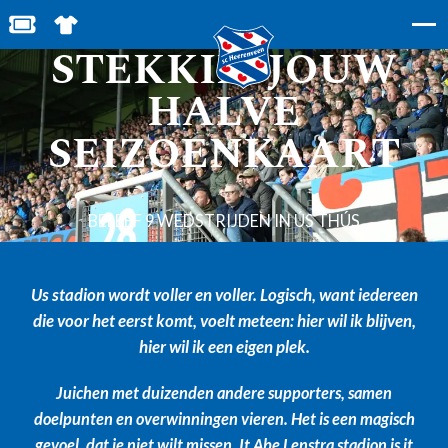
DYN FÊSTE
BESTEL JOUW TICKETS
SHOP IN DE FEANSTORE
STEKKIE: JOUW
HALVE
SEIZOENKAART
BELEEF 9 WEDSTRIJDEN IN ÚS THÚS
Us stadion wordt voller en voller. Logisch, want i
edereen
die voor het eerst komt, voelt meteen: hier wil ik blijven,
hier wil ik een eigen plek.
Juichen met duizenden andere supporters, samen
doelpunten en overwinningen vieren. Het is een magisch
gevoel, dat je niet wilt missen. It Abe Lenstra stadion is it