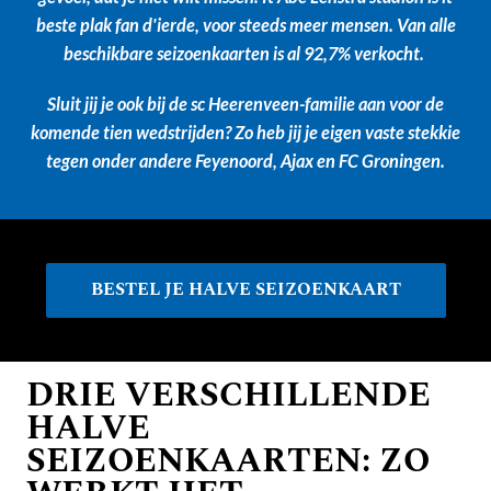
beste plak fan d'ierde, voor steeds meer mensen.
Van alle
beschikbare seizoenkaarten is al 92,7% verkocht.
Sluit jij je ook bij de sc Heerenveen-familie aan voor de
komende tien wedstrijden? Zo heb jij je eigen vaste stekkie
tegen onder andere Feyenoord, Ajax en FC Groningen.
BESTEL JE HALVE SEIZOENKAART
DRIE VERSCHILLENDE
HALVE
SEIZOENKAARTEN: ZO