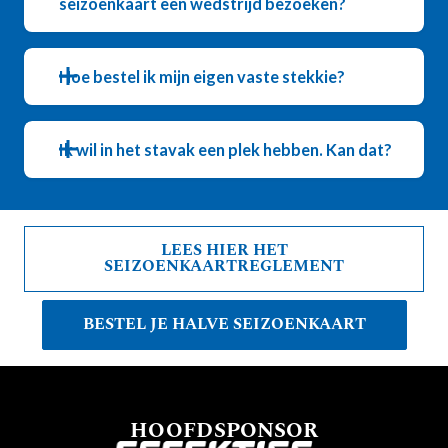
seizoenkaart een wedstrijd bezoeken?
Hoe bestel ik mijn eigen vaste stekkie?
Ik wil in het stavak een plek hebben. Kan dat?
LEES HIER HET
SEIZOENKAARTREGLEMENT
BESTEL JE HALVE SEIZOENKAART
HOOFDSPONSOR