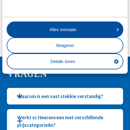
Alles toestaan
Weigeren
VEELGESTELDE
Details tonen
VRAGEN
Waarom is een vast stekkie verstandig?
Werkt sc Heerenveen met verschillende
prijscategorieën?