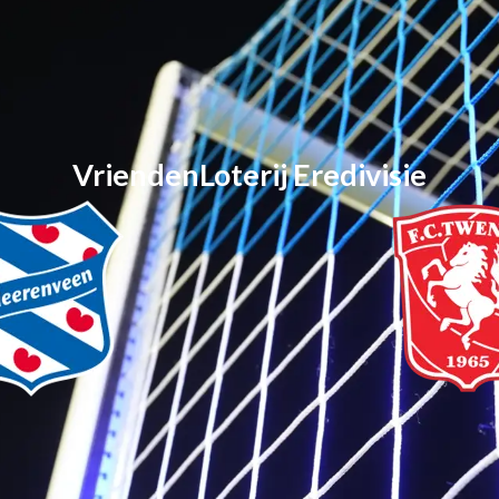
VriendenLoterij Eredivisie