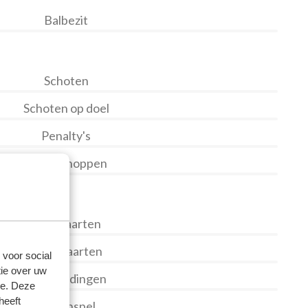
Balbezit
Schoten
Schoten op doel
Penalty's
Hoekschoppen
Gele kaarten
Rode kaarten
 voor social
ie over uw
Overtredingen
se. Deze
heeft
Buitenspel