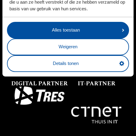
die u aan ze heeft verstrekt of die ze hebben verzameld op
basis van uw gebruik van hun services.
Alles toestaan
PARTNERS
Weigeren
Details tonen
DIGITAL PARTNER
IT-PARTNER