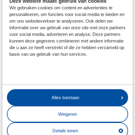
Deze website maakt gebruik van cookies
het is een leuke en speciale ervaring", vervolgt hij. "In
We gebruiken cookies om content en advertenties te
deze weken wil ik mezelf zo goed mogelijk laten zien en
personaliseren, om functies voor social media te bieden en
fit blijven. Vorig seizoen ben ik lang geblesseerd
om ons websiteverkeer te analyseren. Ook delen we
geweest, dat was zwaar. Daarom vind ik het extra mooi
informatie over uw gebruik van onze site met onze partners
voor social media, adverteren en analyse. Deze partners
dat ik hier nu sta: het laat zien dat de club vertrouwen
kunnen deze gegevens combineren met andere informatie
in mij heeft."
die u aan ze heeft verstrekt of die ze hebben verzameld op
basis van uw gebruik van hun services.
Veltman liet zien goed met de bal overweg te kunnen,
maar hij had ook een aantal vroege onderscheppingen.
En de felle El Kachati toonde dus zijn neusje voor de
goal. "Dit is een mooie avond. Voor de fans, maar ook
voor ons. Het was een mooie wedstrijd, waarin ik
mezelf goed heb laten zien", aldus de spits, die zich
Alles toestaan
ondanks de afwezigheid van een tweede spits niet rijk
rekende met een plek in de selectie. "Ik hoorde pas laat
Weigeren
dat ik mee mocht doen tijdens de voorbereiding, maar
de eerste kans heb ik met beide handen aangegrepen."
Details tonen