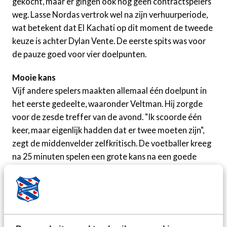
gekocht, maar er gingen ook nog geen contractspelers
weg. Lasse Nordas vertrok wel na zijn verhuurperiode,
wat betekent dat El Kachati op dit moment de tweede
keuze is achter Dylan Vente. De eerste spits was voor
de pauze goed voor vier doelpunten.
Mooie kans
Vijf andere spelers maakten allemaal één doelpunt in
het eerste gedeelte, waaronder Veltman. Hij zorgde
voor de zesde treffer van de avond. "Ik scoorde één
keer, maar eigenlijk hadden dat er twee moeten zijn",
zegt de middenvelder zelfkritisch. De voetballer kreeg
na 25 minuten spelen een grote kans na een goede
actie van Clayton Bonevacia en een slim overstapje van
Vente, maar de bal ging uiteindelijk naast. "Gelukkig
had ik nog wel een assist, dat is fijn."
"Sowieso is het mooi dat ik hier vandaag mocht staan,