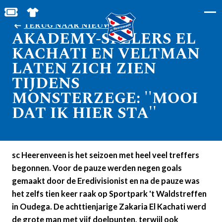
BESTEL JOUW TICKETS
SHOP IN DE FEANSTORE
TERUG NAAR NIEUWS
AKADEMY-SPELERS EL
KACHATI EN VELTMAN
LATEN ZICH ZIEN
TIJDENS
MONSTERZEGE: ''MOOI
DAT IK HIER STA''
sc Heerenveen is het seizoen met heel veel treffers
begonnen. Voor de pauze werden negen goals
gemaakt door de Eredivisionist en na de pauze was
het zelfs tien keer raak op Sportpark 't Waldstreffen
in Oudega. De achttienjarige Zakaria El Kachati werd
de grote man met vijf doelpunten, terwijl ook