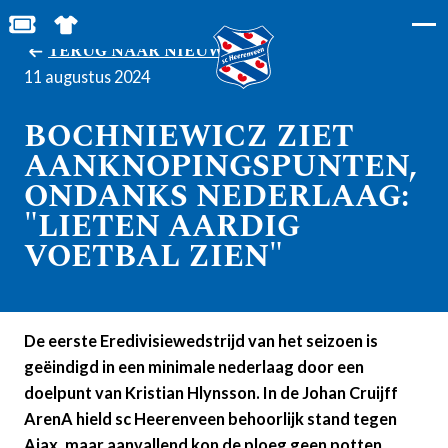
BESTEL JOUW TICKETS
SHOP IN DE FEANSTORE
TERUG NAAR NIEUWS
11 augustus 2024
BOCHNIEWICZ ZIET
AANKNOPINGSPUNTEN,
ONDANKS NEDERLAAG:
"LIETEN AARDIG
VOETBAL ZIEN"
De eerste Eredivisiewedstrijd van het seizoen is
geëindigd in een minimale nederlaag door een
doelpunt van Kristian Hlynsson. In de Johan Cruijff
ArenA hield sc Heerenveen behoorlijk stand tegen
Ajax, maar aanvallend kon de ploeg geen potten