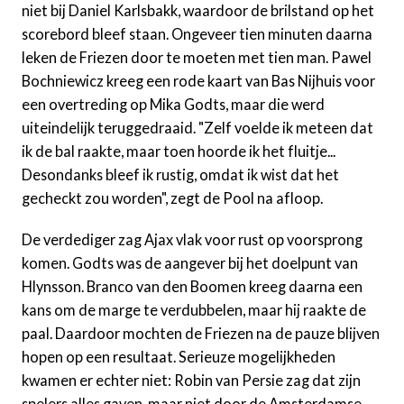
niet bij Daniel Karlsbakk, waardoor de brilstand op het
scorebord bleef staan. Ongeveer tien minuten daarna
leken de Friezen door te moeten met tien man. Pawel
Bochniewicz kreeg een rode kaart van Bas Nijhuis voor
een overtreding op Mika Godts, maar die werd
uiteindelijk teruggedraaid. "Zelf voelde ik meteen dat
ik de bal raakte, maar toen hoorde ik het fluitje...
Desondanks bleef ik rustig, omdat ik wist dat het
gecheckt zou worden", zegt de Pool na afloop.
De verdediger zag Ajax vlak voor rust op voorsprong
komen. Godts was de aangever bij het doelpunt van
Hlynsson. Branco van den Boomen kreeg daarna een
kans om de marge te verdubbelen, maar hij raakte de
paal. Daardoor mochten de Friezen na de pauze blijven
hopen op een resultaat. Serieuze mogelijkheden
kwamen er echter niet: Robin van Persie zag dat zijn
spelers alles gaven, maar niet door de Amsterdamse