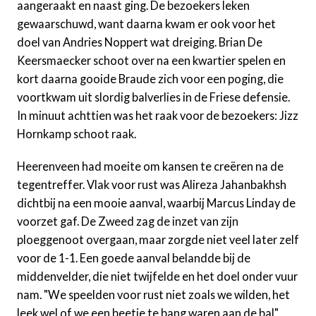
aangeraakt en naast ging. De bezoekers leken
gewaarschuwd, want daarna kwam er ook voor het
doel van Andries Noppert wat dreiging. Brian De
Keersmaecker schoot over na een kwartier spelen en
kort daarna gooide Braude zich voor een poging, die
voortkwam uit slordig balverlies in de Friese defensie.
In minuut achttien was het raak voor de bezoekers: Jizz
Hornkamp schoot raak.
Heerenveen had moeite om kansen te creëren na de
tegentreffer. Vlak voor rust was Alireza Jahanbakhsh
dichtbij na een mooie aanval, waarbij Marcus Linday de
voorzet gaf. De Zweed zag de inzet van zijn
ploeggenoot overgaan, maar zorgde niet veel later zelf
voor de 1-1. Een goede aanval belandde bij de
middenvelder, die niet twijfelde en het doel onder vuur
nam. "We speelden voor rust niet zoals we wilden, het
leek wel of we een beetje te bang waren aan de bal",