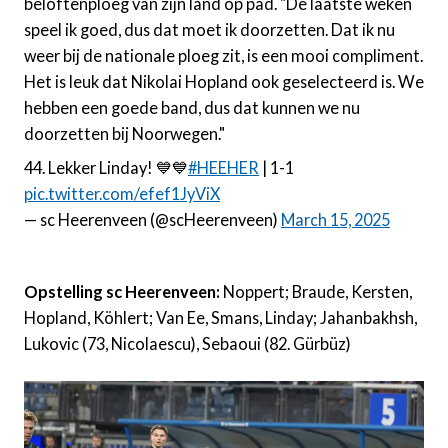
beloftenploeg van zijn land op pad. "De laatste weken
speel ik goed, dus dat moet ik doorzetten. Dat ik nu
weer bij de nationale ploeg zit, is een mooi compliment.
Het is leuk dat Nikolai Hopland ook geselecteerd is. We
hebben een goede band, dus dat kunnen we nu
doorzetten bij Noorwegen."
44. Lekker Linday! 💙💙
#HEEHER
| 1-1
pic.twitter.com/efef1JyViX
— sc Heerenveen (@scHeerenveen)
March 15, 2025
Opstelling sc Heerenveen:
Noppert; Braude, Kersten,
Hopland, Köhlert; Van Ee, Smans, Linday; Jahanbakhsh,
Lukovic (73, Nicolaescu), Sebaoui (82. Gürbüz)