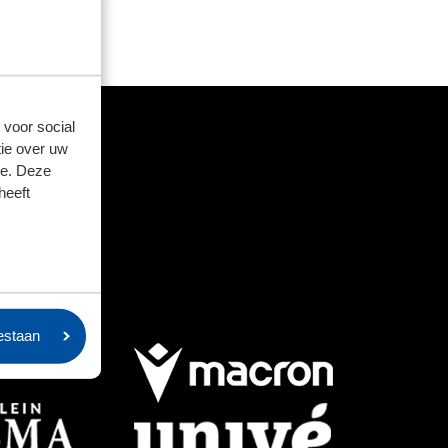
 voor social
ie over uw
se. Deze
heeft
oestaan