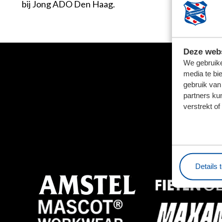
bij Jong ADO Den Haag.
Deze webs
We gebruike
media te bi
gebruik van
partners ku
verstrekt o
Details 