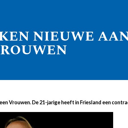
NKEN NIEUWE AAN
VROUWEN
veen Vrouwen. De 21-jarige heeft in Friesland een contr