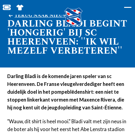
BESTEL JOUW TICKETS
SHOP IN DE FEANSTORE
TERUG NAAR NIEUWS
DARLING BLADI BEGINT
'HONGERIG' BIJ SC
HEERENVEEN: ''IK WIL
MEZELF VERBETEREN''
Darling Bladi is de komende jaren speler van sc
Heerenveen. De Franse vleugelverdediger heeft een
duidelijk doel in het pompeblêdenshirt: een niet te
stoppen linkerkant vormen met Maxence Rivera, die
hij nog kent uit de jeugdopleiding van Saint-Étienne.
"Wauw, dit shirt is heel mooi." Bladi valt met zijn neus in
de boter als hij voor het eerst het Abe Lenstra stadion