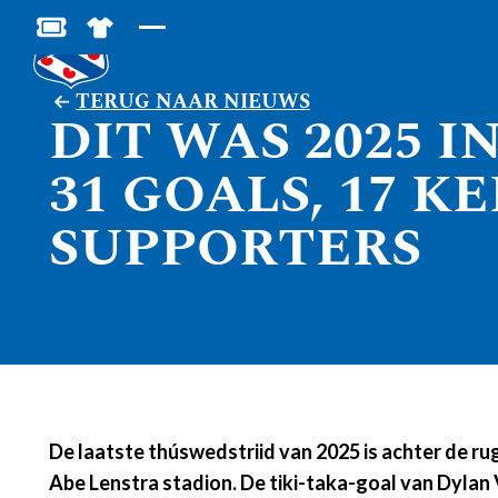
BESTEL JOUW TICKETS
SHOP IN DE FEANSTORE
TERUG NAAR NIEUWS
DIT WAS 2025 I
31 GOALS, 17 
SUPPORTERS
De laatste thúswedstriid van 2025 is achter de ru
Abe Lenstra stadion. De tiki-taka-goal van Dyla