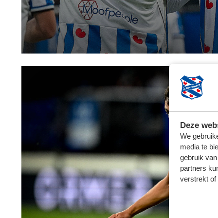
Deze webs
We gebruike
media te bi
gebruik van
partners ku
verstrekt o