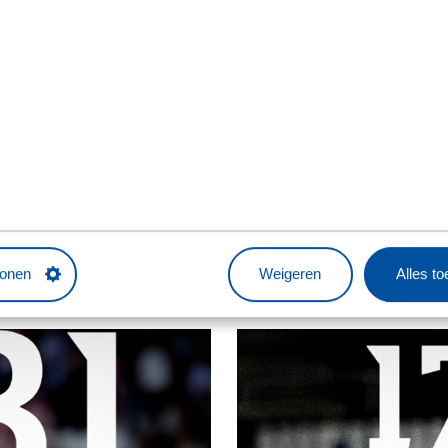
tonen
Weigeren
Alles t