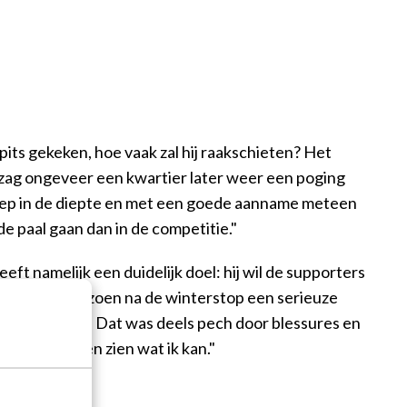
its gekeken, hoe vaak zal hij raakschieten? Het
en zag ongeveer een kwartier later weer een poging
liep in de diepte en met een goede aanname meteen
e paal gaan dan in de competitie."
ft namelijk een duidelijk doel: hij wil de supporters
, die vorig seizoen na de winterstop een serieuze
 ook mindere. Dat was deels pech door blessures en
 ik écht laten zien wat ik kan."