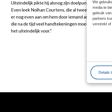
We gebruike
Uiteindelijk pikte hij alsnog zijn doelpunt mee in Vo
media te bi
Even leek Nolhan Courtens, die al twee goals had gemaa
gebruik van
er nog even aan om hem door iemand anders te laten n
partners ku
die na de tijd veel handtekeningen moest uitdelen en z
verstrekt o
het uiteindelijk voor."
L
Details 