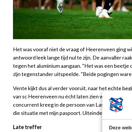
Het was vooraf niet de vraag of Heerenveen ging win
antwoord leek lange tijd nul te zijn. De aanvaller r
tegen het aluminium aangaan. "Het was een beetje o
zijn tegenstander uitspeelde. "Beide pogingen waren
Vente kijkt dus al verder vooruit, naar het echte be
van sc Heerenveen nu écht laten zien wat hij kan. "Ik
concurrent kreeg in de persoon van Lasse Nordas. "
die situatie met mijn paspoort. Uiteindelijk heb ik ac
Late treffer
Deze webs