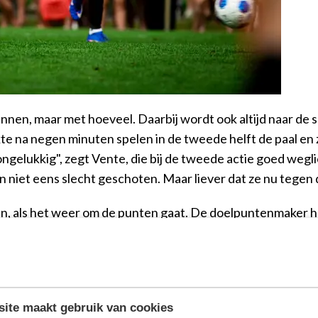
nen, maar met hoeveel. Daarbij wordt ook altijd naar de sp
aakte na negen minuten spelen in de tweede helft de paal 
ngelukkig", zegt Vente, die bij de tweede actie goed weg
 niet eens slecht geschoten. Maar liever dat ze nu tegen d
gin, als het weer om de punten gaat. De doelpuntenmaker hee
 ben niet tevreden over mijn eerste seizoen", zegt de spits
Het was wisselvallig. Ik heb goede momenten gehad, maar
ht wedstrijden gemist. Er had meer ingezeten. Dit seizoen wil
ite maakt gebruik van cookies