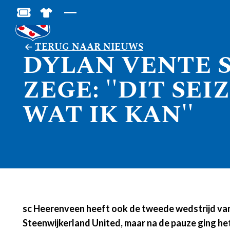
BESTEL JOUW TICKETS
SHOP IN DE FEANSTORE
TERUG NAAR NIEUWS
DYLAN VENTE S
ZEGE: ''DIT SE
WAT IK KAN''
sc Heerenveen heeft ook de tweede wedstrijd van
Steenwijkerland United, maar na de pauze ging he