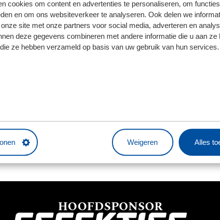
n cookies om content en advertenties te personaliseren, om functies
llenhove. De spits ging in de slotfase naar de grond in het 
eden en om ons websiteverkeer te analyseren. Ook delen we informat
kt na de pauze, de bal op te eisen. "Eigenlijk maakt het nie
 onze site met onze partners voor social media, adverteren en analy
emen, maar uiteindelijk ben ik toch maar zelf achter de bal
nnen deze gegevens combineren met andere informatie die u aan ze 
ijn lach moest laten zien voor een camera. "Voor de regio is
f die ze hebben verzameld op basis van uw gebruik van hun services.
EES ALLES OVER DIT DUEL IN HET MATCHCENT
tonen
Weigeren
Alles t
HOOFDSPONSOR