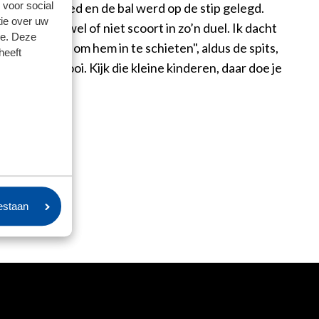
 voor social
strafschopgebied en de bal werd op de stip gelegd.
ie over uw
t uit of je wel of niet scoort in zo’n duel. Ik dacht
se. Deze
 gaan staan om hem in te schieten", aldus de spits,
heeft
 dit heel mooi. Kijk die kleine kinderen, daar doe je
ER
oestaan