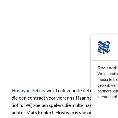
Deze webs
We gebruike
media te bi
gebruik van
Hristiyan Petrov
werd ook voor de defensie gehaald.
partners ku
verstrekt o
die een contract voor vierenhalf jaar heeft geteke
Sofia. "Wij zoeken spelers die multi-inzetbaar zijn.
achter Mats Köhlert. Hristiyan is van origine een lin