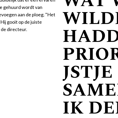
WAT 
die gehuurd wordt van
WILD
oevoegen aan de ploeg. "Het
Hij gooit op de juiste
HADD
 de directeur.
PRIO
JSTJE
SAME
IK D