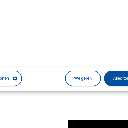
 een voordeel."
tonen
Weigeren
Alles t