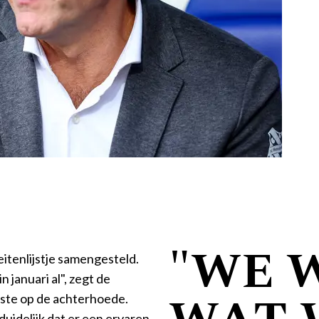
"WE 
itenlijstje samengesteld.
n januari al", zegt de
custe op de achterhoede.
uidelijk dat er een ervaren