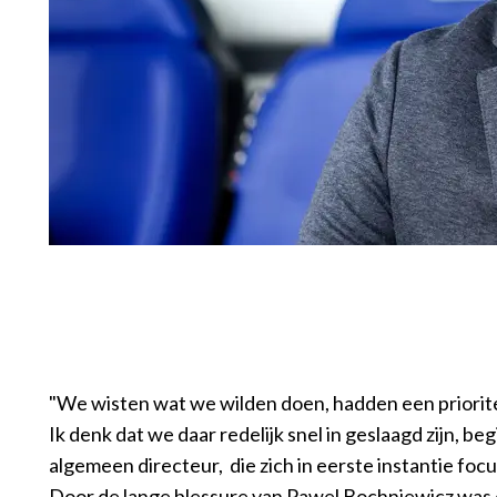
"We wisten wat we wilden doen, hadden een priorite
Ik denk dat we daar redelijk snel in geslaagd zijn, begi
algemeen directeur, die zich in eerste instantie fo
Door de lange blessure van Pawel Bochniewicz was d