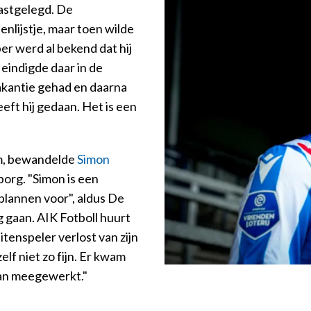
astgelegd. De
nlijstje, maar toen wilde
r werd al bekend dat hij
eindigde daar in de
akantie gehad en daarna
eft hij gedaan. Het is een
m, bewandelde
Simon
org. "Simon is een
 plannen voor", aldus De
 gaan. AIK Fotboll huurt
enspeler verlost van zijn
elf niet zo fijn. Er kwam
an meegewerkt."