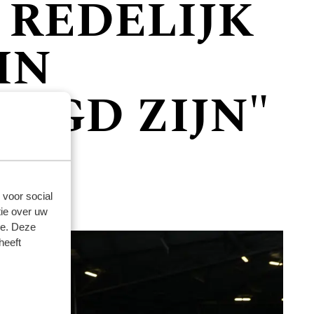
 REDELIJK
IN
AAGD ZIJN"
 voor social
ie over uw
se. Deze
heeft