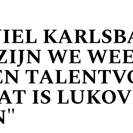
NIEL KARLS
ZIJN WE WE
EN TALENTV
AT IS LUKOV
N"