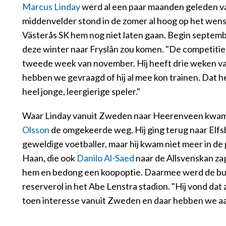
Marcus Linday
werd al een paar maanden geleden v
middenvelder stond in de zomer al hoog op het wense
Västerås SK hem nog niet laten gaan. Begin septembe
deze winter naar Fryslân zou komen. "De competitie 
tweede week van november. Hij heeft drie weken v
hebben we gevraagd of hij al mee kon trainen. Dat he
heel jonge, leergierige speler."
Waar Linday vanuit Zweden naar Heerenveen kwa
Olsson
de omgekeerde weg. Hij ging terug naar Elfsb
geweldige voetballer, maar hij kwam niet meer in de
Haan, die ook
Danilo Al-Saed
naar de Allsvenskan zag
hem en bedong een koopoptie. Daarmee werd de buit
reserverol in het Abe Lenstra stadion. "Hij vond dat z
toen interesse vanuit Zweden en daar hebben we a