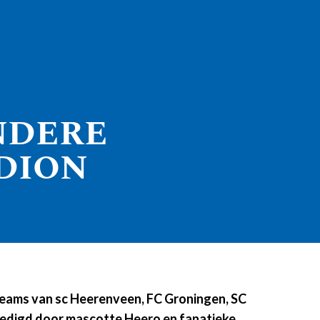
NDERE
ADION
 teams van sc Heerenveen, FC Groningen, SC
digd door mascotte Heero en fanatieke