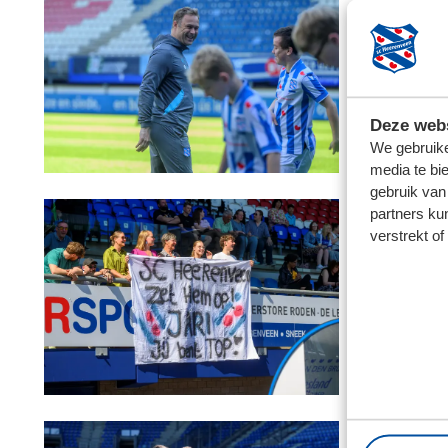
Deze webs
We gebruike
media te bi
gebruik van
partners ku
verstrekt o