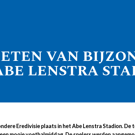
IETEN VAN BIJZO
 ABE LENSTRA ST
ndere Eredivisie plaats in het Abe Lenstra Stadion. De
en mooie voetbalmiddag. De spelers werden aangemoe