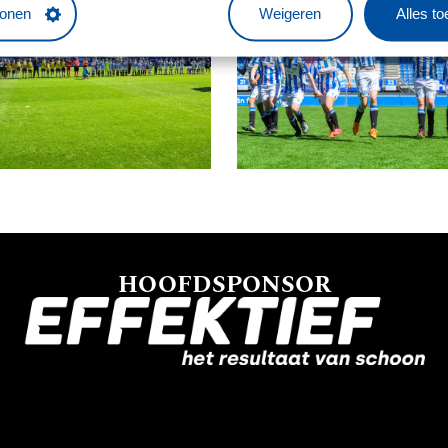
tonen
Weigeren
Alles t
HOOFDSPONSOR