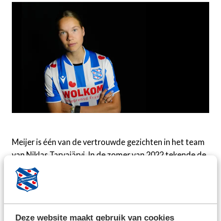
Meijer is één van de vertrouwde gezichten in het team
van Niklas Tarvajärvi. In de zomer van 2022 tekende de
geboren Sneekster, die meerdere jeugdinterlands
speelde, haar eerste contract in Fryslân en nog altijd
maakt ze trots onderdeel uit van de pompeblêdenclub.
Afgelopen seizoen droeg ze de aanvoerdersband bij de
Deze website maakt gebruik van cookies
nummer negen van de Vrouwen Eredivisie.