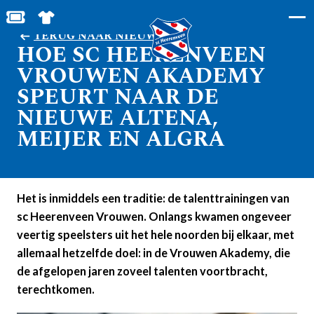
BESTEL JOUW TICKETS
SHOP IN DE FEANSTORE
TERUG NAAR NIEUWS
HOE SC HEERENVEEN
VROUWEN AKADEMY
SPEURT NAAR DE
NIEUWE ALTENA,
MEIJER EN ALGRA
Het is inmiddels een traditie: de talenttrainingen van
sc Heerenveen Vrouwen. Onlangs kwamen ongeveer
veertig speelsters uit het hele noorden bij elkaar, met
allemaal hetzelfde doel: in de Vrouwen Akademy, die
de afgelopen jaren zoveel talenten voortbracht,
terechtkomen.