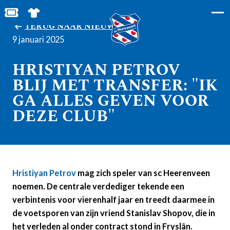
BESTEL JOUW TICKETS
SHOP IN DE FEANSTORE
TERUG NAAR NIEUWS
9 januari 2025
HRISTIYAN PETROV
BLIJ MET TRANSFER: "IK
GA ALLES GEVEN VOOR
DEZE CLUB"
Hristiyan Petrov
mag zich speler van sc Heerenveen
noemen. De centrale verdediger tekende een
verbintenis voor vierenhalf jaar en treedt daarmee in
de voetsporen van zijn vriend Stanislav Shopov, die in
het verleden al onder contract stond in Fryslân.