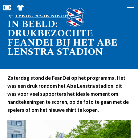
BESTEL JOUW TICKETS
SHOP IN DE FEANSTORE
TERUG NAAR NIEUWS
IN BEELD:
DRUKBEZOCHTE
FEANDEI BIJ HET ABE
LENSTRA STADION
Zaterdag stond de FeanDei op het programma. Het
was een druk rondom het Abe Lenstra stadion; dit
was voor veel supporters het ideale moment om
handtekeningen te scoren, op de foto te gaan met de
spelers of om het nieuwe shirt te kopen.