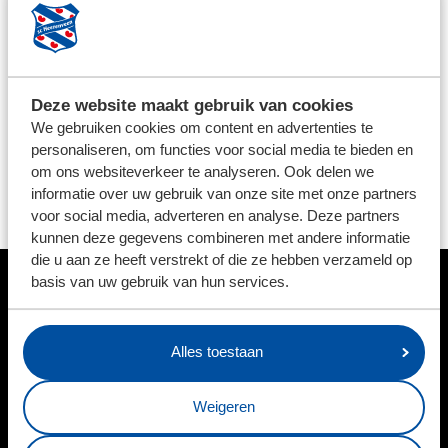
Heerenveen
de staf
voor het nieuwe seizoen rond.
Technisch manager Johan Hansma is blij met de
aanstelling van Schepens. "Met de aanstelling van
Deze website maakt gebruik van cookies
Jeroen geven we onze staf een nieuwe impuls. Het is
We gebruiken cookies om content en advertenties te
belangrijk dat wij ons ook focussen op de individuele
personaliseren, om functies voor social media te bieden en
ontwikkeling van spelers. Met de komst van Jeroen
om ons websiteverkeer te analyseren. Ook delen we
hebben we de technische staf voor aankomend
informatie over uw gebruik van onze site met onze partners
voor social media, adverteren en analyse. Deze partners
seizoen rond."
kunnen deze gegevens combineren met andere informatie
die u aan ze heeft verstrekt of die ze hebben verzameld op
basis van uw gebruik van hun services.
HOOFDSPONSOR
Alles toestaan
Weigeren
BUSINESSPARTNERS