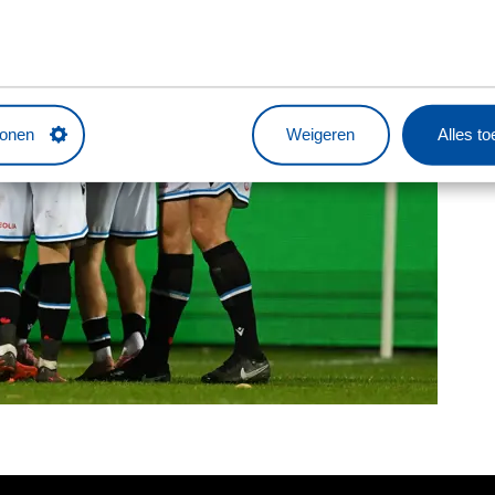
tonen
Weigeren
Alles t