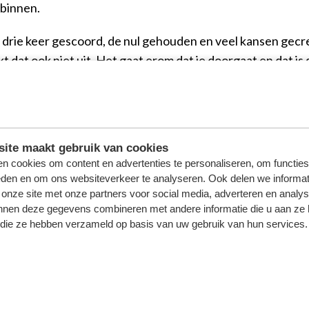
 binnen.
 drie keer gescoord, de nul gehouden en veel kansen gecr
t dat ook niet uit. Het gaat erom dat je doorgaat en dat i
middenveld opgesteld werd. "Het is fijn om weer op mijn e
 wel op het middenveld gestaan. Waar ik zaterdag sta? Dat 
ite maakt gebruik van cookies
 Egbring), Kersten, Willemsen (85. Hopland), Petrov; Van
n cookies om content en advertenties te personaliseren, om functies
ongen)
eden en om ons websiteverkeer te analyseren. Ook delen we informat
 onze site met onze partners voor social media, adverteren en analy
nnen deze gegevens combineren met andere informatie die u aan ze 
f die ze hebben verzameld op basis van uw gebruik van hun services.