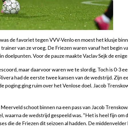
as de favoriet tegen VVV-Venlo en moest het klusje bin
 trainer van ze vroeg. De Friezen waren vanaf het begin v
in doelpunten. Voor de pauze maakte Vaclav Sejk de enige 
 gescoord, maar daarvoor waren we te slordig. Toch is 0-3 
 Rivera had de eerste twee kansen van de wedstrijd. Zijn 
ede poging ging ruim over het Venlose doel. Jacob Trensk
. Meerveld schoot binnen na een pass van Jacob Trenskow
el, waarna de wedstrijd gespeeld was. "Het is heel fijn om
ases die de Friezen dit seizoen al hadden. De middenvelder