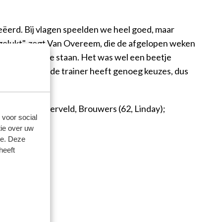
eëerd. Bij vlagen speelden we heel goed, maar
s gelukt", zegt Van Overeem, die de afgelopen weken
igen positie te staan. Het was wel een beetje
weet ik niet, de trainer heeft genoeg keuzes, dus
 Overeem, Meerveld, Brouwers (62, Linday);
 voor social
ie over uw
se. Deze
heeft