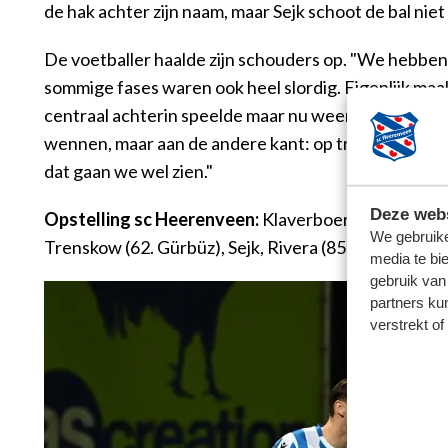
de hak achter zijn naam, maar Sejk schoot de bal niet
De voetballer haalde zijn schouders op. "We hebben
sommige fases waren ook heel slordig. Eigenlijk maak
centraal achterin speelde maar nu weer eens op het 
wennen, maar aan de andere kant: op training heb ik
dat gaan we wel zien."
Deze webs
Opstelling sc Heerenveen:
Klaverboer; Braude (80.
We gebruike
Trenskow (62. Gürbüz), Sejk, Rivera (85. Van Axel D
media te bi
gebruik van
partners ku
verstrekt o