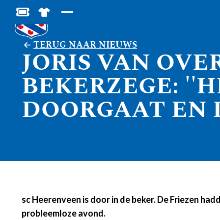
BESTEL JOUW TICKETS
SHOP IN DE FEANSTORE
TERUG NAAR NIEUWS
JORIS VAN OVE
BEKERZEGE: ''
DOORGAAT EN D
sc Heerenveen is door in de beker. De Friezen had
probleemloze avond.